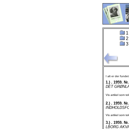
1
2
3
I alt er der funde
1.)
. 1959. Nr.
DET GRØNLAN
Vis artikel som te
2.)
. 1959. Nr.
INDHOLDSFORT
Vis artikel som te
3.)
. 1959. Nr.
LBORG AKVA