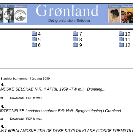
4
7
10
5
8
11
6
9
12
t
8
artikler fra nummer 4 årgang 1959
 4. .
DSKE SELSKAB N R. 4 APRIL 1959 »TW m.l. .Dronning....
kst
Download i PDF format
 4. .
EGNELSE Landsretssagfører Erik Hoff: Bjergbestigning i Grønland....
kst
Download i PDF format
 4. .
VIT 6RBNLANDSKE FRA DE DYBE KRYSTALKLARE FJORDE FREMSTILLET