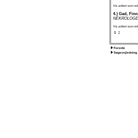
Vis artikel som te
4.)
Gad, Finn
NEKROLOGER 
Vis artikel som te
1
2
Forside
Søgevejledning