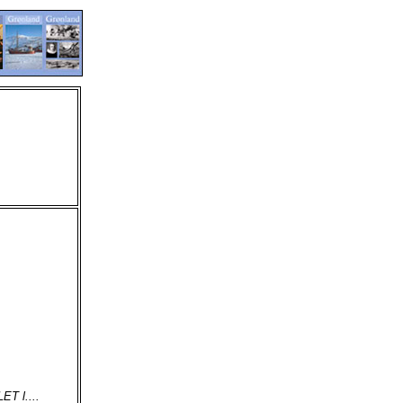
 l....