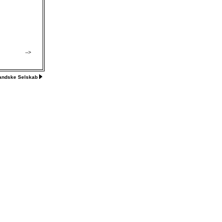
-->
landske Selskab