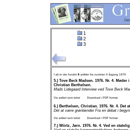
1
2
3
I alt er der fundet
8
artikler fra nummer 4 årgang 1976
5.)
Tove Beck Madsen. 1976. Nr. 4. Møder i
Christian Berthelsen.
Mads Lidegaard Interview ved Tove Beck Mad
Vis artikel som tekst
Download i PDF format
6.)
Berthelsen, Christian. 1976. Nr. 4. Det 
Det at være grønlænder Fra en debat i begynd
Vis artikel som tekst
Download i PDF format
7.)
Wiirtz, Jørn. 1976. Nr. 4. Ved en statsl
Ved en statslig kæmnerinstitutions bortgang a