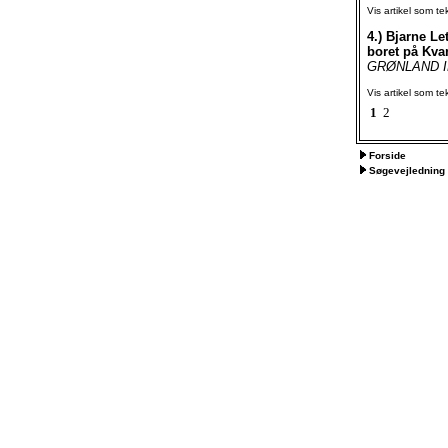
Vis artikel som te
4.)
Bjarne Let
boret på Kva
GRØNLAND IFO
Vis artikel som te
1
2
Forside
Søgevejledning