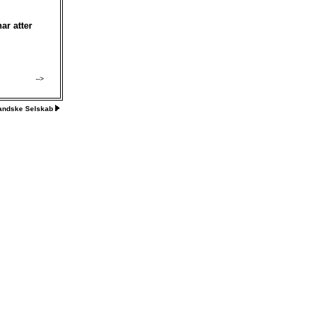
ar atter
-->
landske Selskab