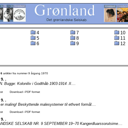
4
7
10
5
8
11
6
9
12
t
6
artikler fra nummer 9 årgang 1970
 9. .
 Bugge: Koloniliv i Godthåb 1903-1914 .II....
kst
Download i PDF format
 9. .
 er maling! Beskyttende malesystemer til ethvert formål....
kst
Download i PDF format
 9. .
DSKE SELSKAB NR. 9 SEPTEMBER 19~70 Kangerdluarssorutsime....