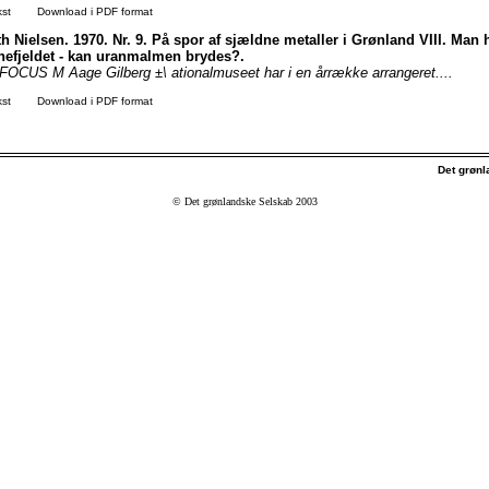
kst
Download i PDF format
h Nielsen. 1970. Nr. 9. På spor af sjældne metaller i Grønland VIII. Man h
nefjeldet - kan uranmalmen brydes?.
CUS M Aage Gilberg ±\ ationalmuseet har i en årrække arrangeret....
kst
Download i PDF format
Det grøn
© Det grønlandske Selskab 2003