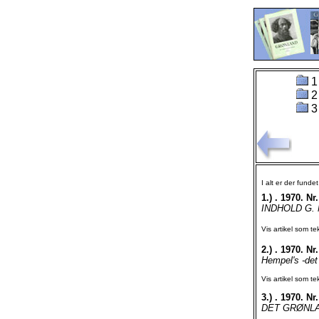
1
2
3
I alt er der funde
1.)
. 1970. Nr.
INDHOLD G. N.
Vis artikel som te
2.)
. 1970. Nr.
Hempel's -det
Vis artikel som te
3.)
. 1970. Nr.
DET GRØNLAN