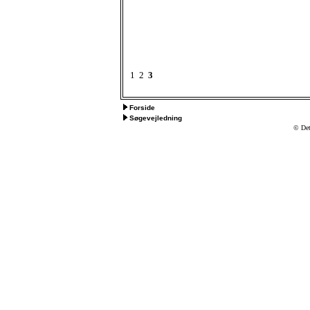
1
2
3
Forside
Søgevejledning
© Det