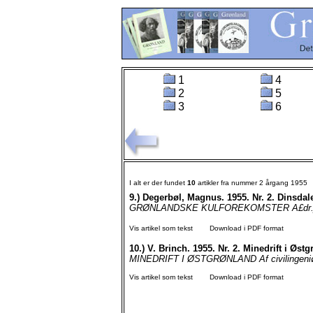
1
4
2
5
3
6
I alt er der fundet
10
artikler fra nummer 2 årgang 1955
9.)
Degerbøl, Magnus. 1955. Nr. 2. Dinsdal
GRØNLANDSKE KULFOREKOMSTER A£dr.jf.R,D
Vis artikel som tekst
Download i PDF format
10.)
V. Brinch. 1955. Nr. 2. Minedrift i Øst
MINEDRIFT I ØSTGRØNLAND Af civilingeniør V
Vis artikel som tekst
Download i PDF format