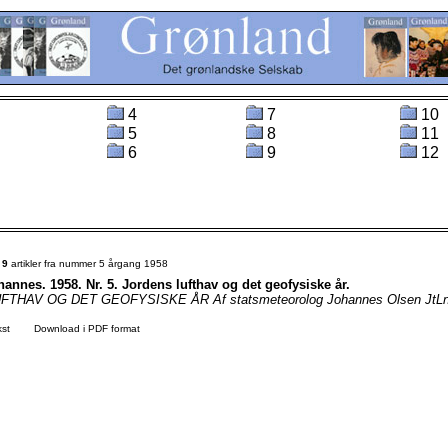
4
7
10
5
8
11
6
9
12
t
9
artikler fra nummer 5 årgang 1958
annes. 1958. Nr. 5. Jordens lufthav og det geofysiske år.
THAV OG DET GEOFYSISKE ÅR Af statsmeteorolog Johannes Olsen JtLn.
kst
Download i PDF format