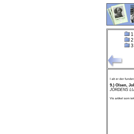
1
2
3
I alt er der funde
9.)
Olsen, Joh
JORDENS LUF
Vis artikel som te