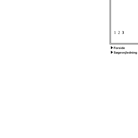
1
2
3
Forside
Søgevejledning