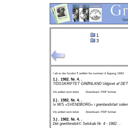
1
3
I alt er der fundet
7
artikler fra nummer 4 årgang 1982
1.)
. 1982. Nr. 4. .
TIDSSKRIFTET GRØNLAND Udgivet af DET
Vis artikel som tekst
Download i PDF format
2.)
. 1982. Nr. 4. .
\v M/S »SVENDBORG« i grønlandsfart side
Vis artikel som tekst
Download i PDF format
3.)
. 1982. Nr. 4. .
Det grørtfendsk© Selskab Nr. 4 - 1982....