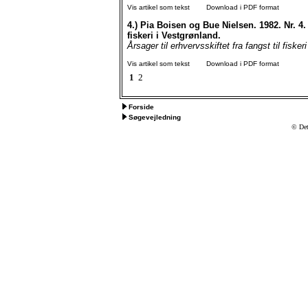
Vis artikel som tekst
Download i PDF format
4.)
Pia Boisen og Bue Nielsen. 1982. Nr. 4. 
fiskeri i Vestgrønland.
Årsager til erhvervsskiftet fra fangst til fisker
Vis artikel som tekst
Download i PDF format
1
2
Forside
Søgevejledning
© Det