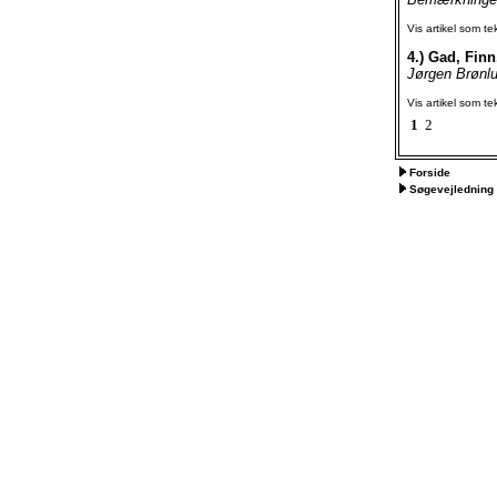
Vis artikel som te
4.)
Gad, Finn
Jørgen Brønlu
Vis artikel som te
1
2
Forside
Søgevejledning