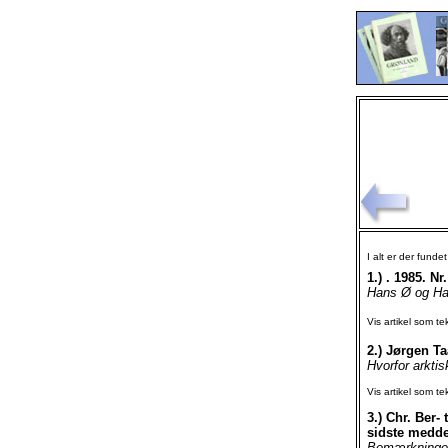
I alt er der funde
1.)
. 1985. Nr.
Hans Ø og Ha
Vis artikel som te
2.)
Jørgen Taa
Hvorfor arkti
Vis artikel som te
3.)
Chr. Ber-
sidste medde
Bemærkninger 