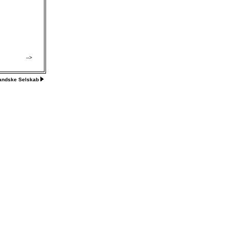
-->
landske Selskab