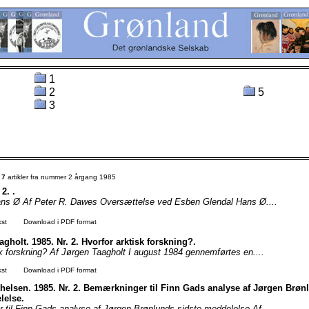
1
2
5
3
t
7
artikler fra nummer 2 årgang 1985
 2. .
ns Ø Af Peter R. Dawes Oversættelse ved Esben Glendal Hans Ø....
kst
Download i PDF format
gholt. 1985. Nr. 2. Hvorfor arktisk forskning?.
sk forskning? Af Jørgen Taagholt I august 1984 gennemførtes en....
kst
Download i PDF format
 thelsen. 1985. Nr. 2. Bemærkninger til Finn Gads analyse af Jørgen Brøn
lelse.
til Finn Gads analyse af Jørgen Brønlunds sidste meddelelse Af....