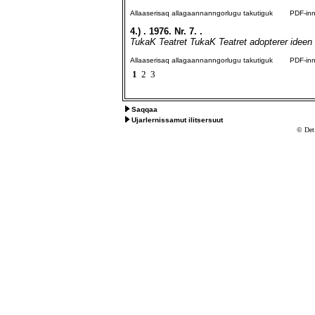
Allaaserisaq allagaannanngorlugu takutiguk
PDF-inngo
4.)
. 1976. Nr. 7. .
TukaK Teatret TukaK Teatret adopterer ideen 
Allaaserisaq allagaannanngorlugu takutiguk
PDF-inngo
1
2
3
Saqqaa
Ujarlernissamut ilitsersuut
© Det