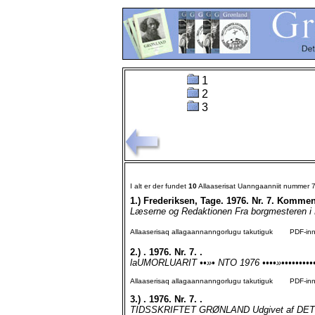
1
2
3
I alt er der fundet
10
Allaaserisat Uanngaanniit nummer 
1.)
Frederiksen, Tage. 1976. Nr. 7. Komme
Læserne og Redaktionen Fra borgmesteren i Na
Allaaserisaq allagaannanngorlugu takutiguk
PDF-inngo
2.)
. 1976. Nr. 7. .
laUMORLUARIT ••»• NTO 1976 ••••»••••••••••
Allaaserisaq allagaannanngorlugu takutiguk
PDF-inngo
3.)
. 1976. Nr. 7. .
TIDSSKRIFTET GRØNLAND Udgivet af DET