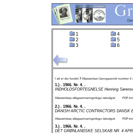
1
4
2
5
3
6
I alt er der fundet
7
Allaaserisat Uanngaanniit nummer 4
1.)
. 1966. Nr. 4. .
INDHOLDSFORTEGNELSE Henning Sørensen: På
Allaaserisaq allagaannanngorlugu takutiguk
PDF-inngo
2.)
. 1966. Nr. 4. .
DANISH ARCTIC CONTRACTORS DANSK E
Allaaserisaq allagaannanngorlugu takutiguk
PDF-inngo
3.)
. 1966. Nr. 4. .
DET GRØNLANDSKE SELSKAB NR. 4 APRIL 19