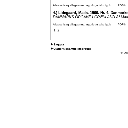
Allaaserisaq allagaannanngorlugu takutiguk
PDF-inngo
4.)
Lidegaard, Mads. 1966. Nr. 4. Danmark
DANMARKS OPGAVE I GRØNLAND Af Mads Lid
Allaaserisaq allagaannanngorlugu takutiguk
PDF-inngo
1
2
Saqqaa
Ujarlernissamut ilitsersuut
© Det