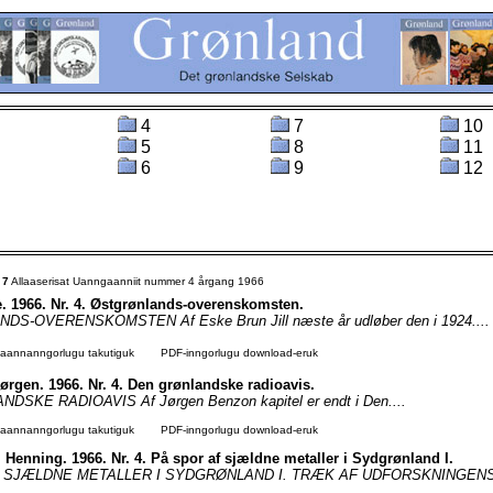
4
7
10
5
8
11
6
9
12
t
7
Allaaserisat Uanngaanniit nummer 4 årgang 1966
. 1966. Nr. 4. Østgrønlands-overenskomsten.
S-OVERENSKOMSTEN Af Eske Brun Jill næste år udløber den i 1924....
agaannanngorlugu takutiguk
PDF-inngorlugu download-eruk
ørgen. 1966. Nr. 4. Den grønlandske radioavis.
SKE RADIOAVIS Af Jørgen Benzon kapitel er endt i Den....
agaannanngorlugu takutiguk
PDF-inngorlugu download-eruk
 Henning. 1966. Nr. 4. På spor af sjældne metaller i Sydgrønland I.
 SJÆLDNE METALLER I SYDGRØNLAND I. TRÆK AF UDFORSKNINGENS.