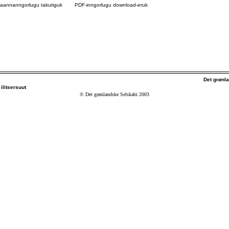
agaannanngorlugu takutiguk
PDF-inngorlugu download-eruk
Det grønl
ilitsersuut
© Det grønlandske Selskabi 2003