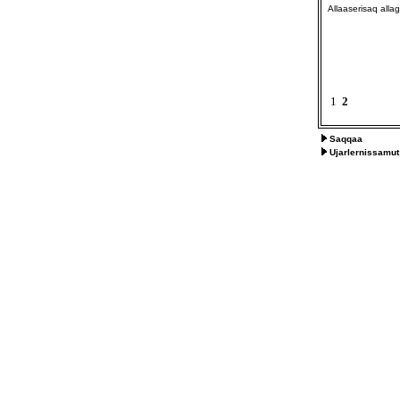
Allaaserisaq all
1
2
Saqqaa
Ujarlernissamut 