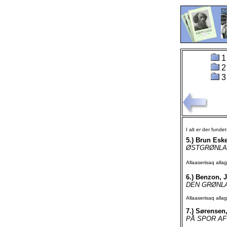
1
2
3
I alt er der funde
5.)
Brun Eske
ØSTGRØNLAND
Allaaserisaq all
6.)
Benzon, J
DEN GRØNLAND
Allaaserisaq all
7.)
Sørensen,
PÅ SPOR AF