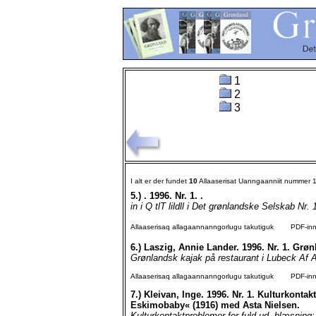
1
2
3
I alt er der fundet
10
Allaaserisat Uanngaanniit nummer 
5.)
. 1996. Nr. 1. .
in i Q tlT lildll i Det grønlandske Selskab 
Allaaserisaq allagaannanngorlugu takutiguk
PDF-inngo
6.)
Laszig, Annie Lander. 1996. Nr. 1. Grøn
Grønlandsk kajak på restaurant i Lubeck Af 
Allaaserisaq allagaannanngorlugu takutiguk
PDF-inngo
7.)
Kleivan, Inge. 1996. Nr. 1. Kulturkont
Eskimobaby« (1916) med Asta Nielsen.
Kulturkontaktproblemer for fuld ud- blæsning