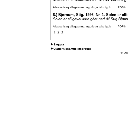
Allaaserisaq allagaannanngorlugu takutiguk
PDF-inngo
8.)
Bjørnum, Stig. 1996. Nr. 1. Solen er all
Solen er alligevel ikke gået ned Af Stig Bjørn
Allaaserisaq allagaannanngorlugu takutiguk
PDF-inngo
1
2
3
Saqqaa
Ujarlernissamut ilitsersuut
© Det