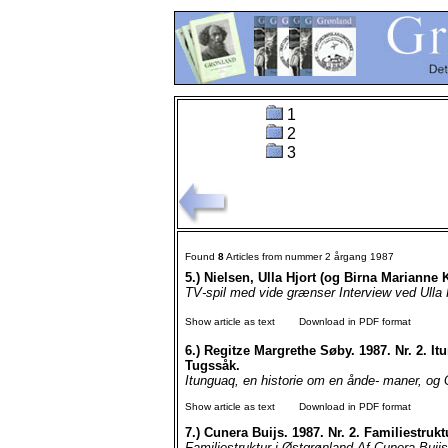
1
2
3
Found
8
Articles from nummer 2 årgang 1987
5.)
Nielsen, Ulla Hjort (og Birna Marianne 
TV-spil med vide grænser Interview ved Ulla H
Show article as text
Download in PDF format
6.)
Regitze Margrethe Søby. 1987. Nr. 2. I
Tugssåk.
Itunguaq, en historie om en ånde- maner, og 
Show article as text
Download in PDF format
7.)
Cunera Buijs. 1987. Nr. 2. Familiestrukt
Familiestruktur i Østgrønland Af Cunera Buijs