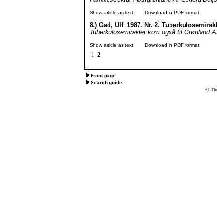
Show article as text
Download in PDF format
8.)
Gad, Ulf. 1987. Nr. 2. Tuberkulosemirak
Tuberkulosemiraklet kom også til Grønland A
Show article as text
Download in PDF format
1
2
Front page
Search guide
© The