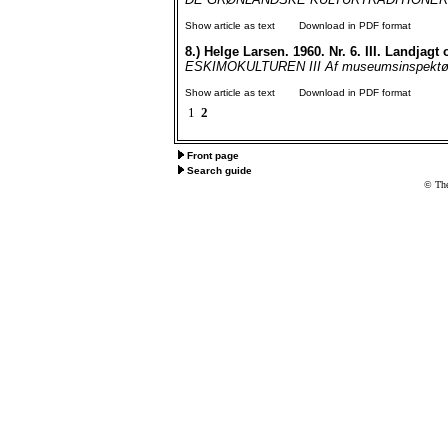
Show article as text
Download in PDF format
8.)
Helge Larsen. 1960. Nr. 6. III. Landjagt o
ESKIMOKULTUREN III Af museumsinspektør, 
Show article as text
Download in PDF format
1
2
Front page
Search guide
© The