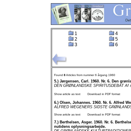
1
4
2
5
3
6
Found
8
Articles from nummer 6 årgang 1960
5.)
Jørgensen, Carl. 1960. Nr. 6. Den grønl
DEN GRØNLANDSKE SPIRITUSDEBAT Af sekret
Show article as text
Download in PDF format
6.)
Olsen, Johannes. 1960. Nr. 6. Alfred W
ALFRED WEGENERS SIDSTE GRØNLANDSFÆRD
Show article as text
Download in PDF format
7.)
Berthelsen, Asger. 1960. Nr. 6. Berthelse
nutidens oplysningsarbejde.
DE GRØNLANDSKE KULTURTRADITIONER I 