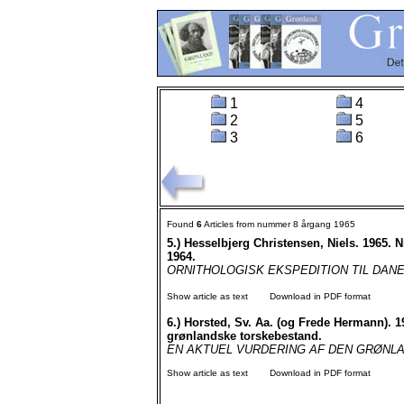
1
4
2
5
3
6
Found
6
Articles from nummer 8 årgang 1965
5.)
Hesselbjerg Christensen, Niels. 1965. N
1964.
ORNITHOLOGISK EKSPEDITION TIL DANEBOR
Show article as text
Download in PDF format
6.)
Horsted, Sv. Aa. (og Frede Hermann). 19
grønlandske torskebestand.
EN AKTUEL VURDERING AF DEN GRØNLANDS
Show article as text
Download in PDF format