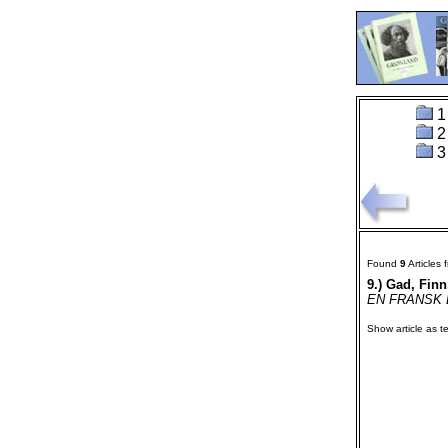
1
2
3
Found
9
Articles
9.)
Gad, Finn.
EN FRANSK E
Show article as te