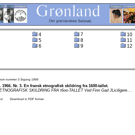
4
7
10
5
8
11
6
9
12
 from nummer 3 årgang 1966
 1966. Nr. 3. En fransk etnografisk skildring fra 1600-tallet.
TNOGRAFISK SKILDRING FRA t6oo-TALLET Ved Finn Gad JLiciligere....
xt
Download in PDF format