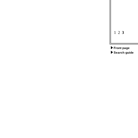
1
2
3
Front page
Search guide