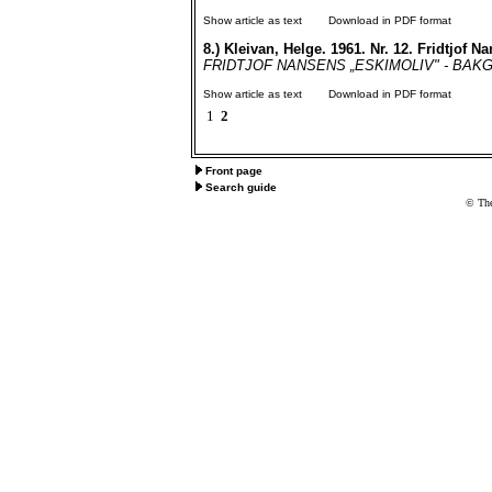
Show article as text
Download in PDF format
8.)
Kleivan, Helge. 1961. Nr. 12. Fridtjof 
FRIDTJOF NANSENS „ESKIMOLIV" - BAKG
Show article as text
Download in PDF format
1
2
Front page
Search guide
© The