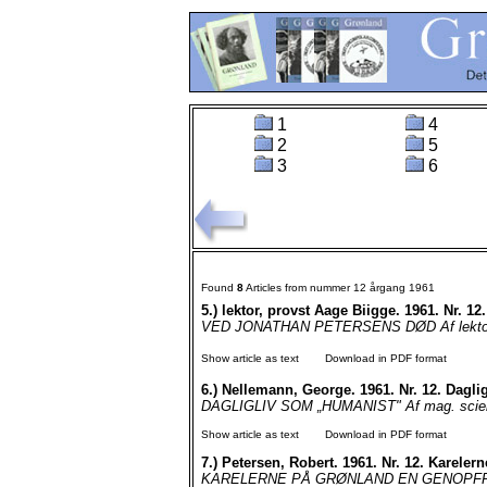
1
4
2
5
3
6
Found
8
Articles from nummer 12 årgang 1961
5.)
lektor, provst Aage Biigge. 1961. Nr
VED JONATHAN PETERSENS DØD Af lektor, pro
Show article as text
Download in PDF format
6.)
Nellemann, George. 1961. Nr. 12. Dagl
DAGLIGLIV SOM „HUMANIST" Af mag. scient.
Show article as text
Download in PDF format
7.)
Petersen, Robert. 1961. Nr. 12. Kareler
KARELERNE PÅ GRØNLAND EN GENOPFRIS