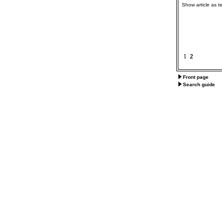
Show article as te
1
2
Front page
Search guide