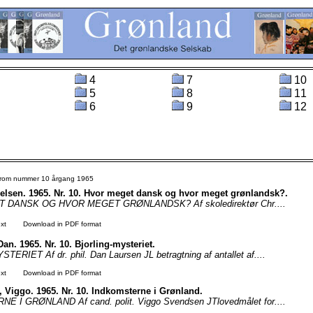
4
7
10
5
8
11
6
9
12
 from nummer 10 årgang 1965
helsen. 1965. Nr. 10. Hvor meget dansk og hvor meget grønlandsk?.
DANSK OG HVOR MEGET GRØNLANDSK? Af skoledirektør Chr....
xt
Download in PDF format
an. 1965. Nr. 10. Bjorling-mysteriet.
ERIET Af dr. phil. Dan Laursen JL betragtning af antallet af....
xt
Download in PDF format
 Viggo. 1965. Nr. 10. Indkomsterne i Grønland.
 I GRØNLAND Af cand. polit. Viggo Svendsen JTlovedmålet for....