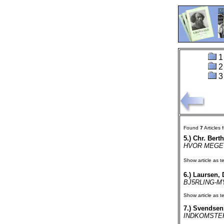
1
2
3
Found
7
Articles
5.)
Chr. Bert
HVOR MEGET 
Show article as te
6.)
Laursen, D
BJ5RLING-MYST
Show article as te
7.)
Svendsen,
INDKOMSTERNE