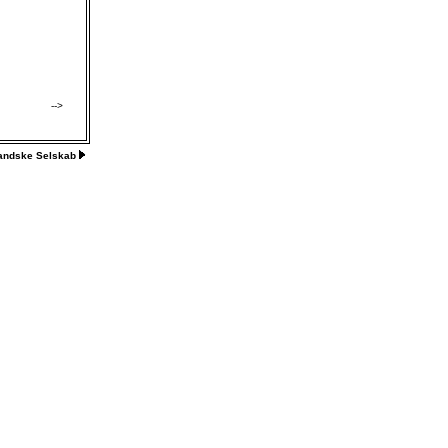
-->
landske Selskab