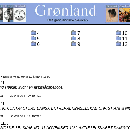
4
7
10
5
8
11
6
9
12
t
7
artikler fra nummer 11 årgang 1969
 11. .
g Høegh: Midt i en landsrådsperiode....
kst
Download i PDF format
 11. .
TIC CONTRACTORS DANSK ENTREPRENØRSELSKAB CHRISTIANI & NIE
kst
Download i PDF format
 11. .
NDSKE SELSKAB NR. 11 NOVEMBER 1969 AKTIESELSKABET DANISCO 8