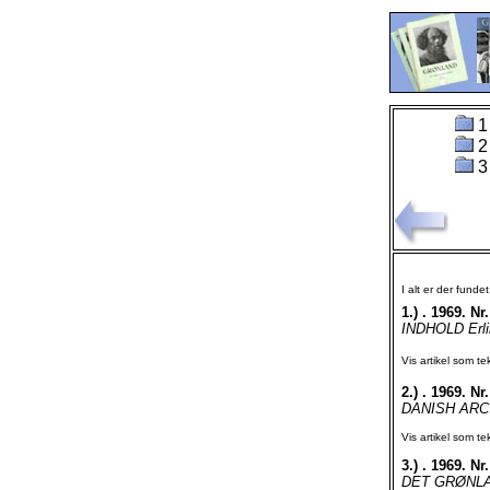
1
2
3
I alt er der funde
1.)
. 1969. Nr.
INDHOLD Erlin
Vis artikel som te
2.)
. 1969. Nr.
DANISH ARC
Vis artikel som te
3.)
. 1969. Nr.
DET GRØNLA