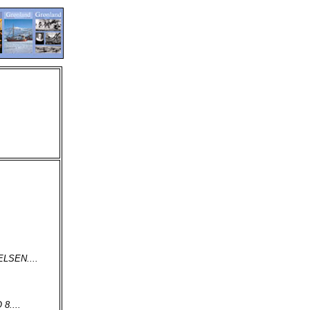
LSEN....
....