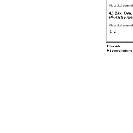
Vis artikel som te
4.)
Bak, Ove.
HERJOLFSNÆS 
Vis artikel som te
1
2
Forside
Søgevejledning