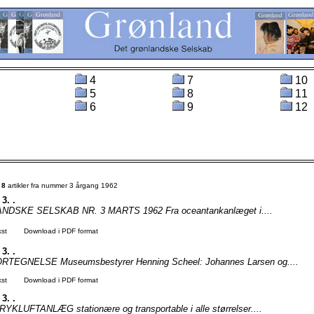
4
7
10
5
8
11
6
9
12
t
8
artikler fra nummer 3 årgang 1962
 3. .
DSKE SELSKAB NR. 3 MARTS 1962 Fra oceantankanlæget i....
kst
Download i PDF format
 3. .
TEGNELSE Museumsbestyrer Henning Scheel: Johannes Larsen og....
kst
Download i PDF format
 3. .
RYKLUFTANLÆG stationære og transportable i alle størrelser....