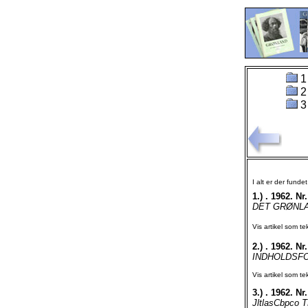
1
2
3
I alt er der funde
1.)
. 1962. Nr.
DET GRØNLAN
Vis artikel som te
2.)
. 1962. Nr.
INDHOLDSFOR
Vis artikel som te
3.)
. 1962. Nr.
JltlasCbpco T