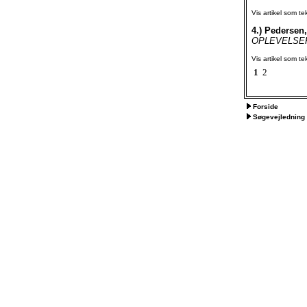
Vis artikel som te
4.)
Pedersen,
OPLEVELSER 
Vis artikel som te
1
2
Forside
Søgevejledning