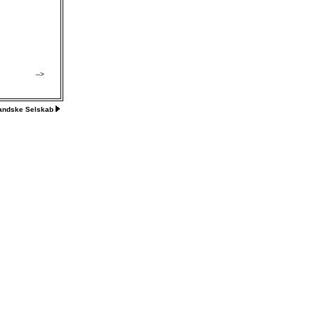
-->
landske Selskab