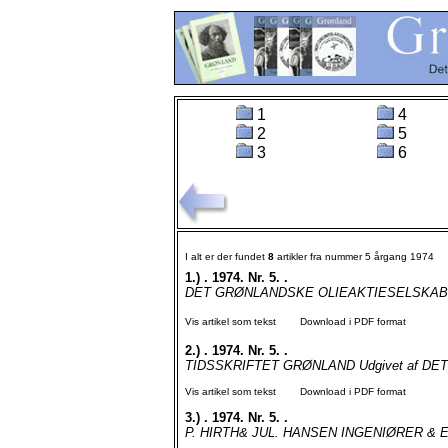
1
4
2
5
3
6
I alt er der fundet
8
artikler fra nummer 5 årgang 1974
1.)
. 1974. Nr. 5. .
DET GRØNLANDSKE OLIEAKTIESELSKAB Kalåt
Vis artikel som tekst
Download i PDF format
2.)
. 1974. Nr. 5. .
TIDSSKRIFTET GRØNLAND Udgivet af DET
Vis artikel som tekst
Download i PDF format
3.)
. 1974. Nr. 5. .
P. HIRTH& JUL. HANSEN INGENIØRER &