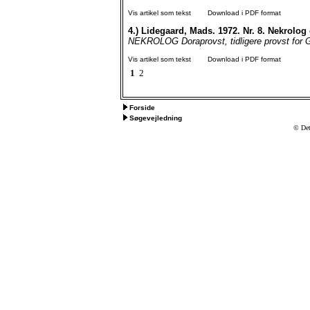
Vis artikel som tekst
Download i PDF format
4.)
Lidegaard, Mads. 1972. Nr. 8. Nekrolo
NEKROLOG Doraprovst, tidligere provst f
Vis artikel som tekst
Download i PDF format
1
2
Forside
Søgevejledning
© Det