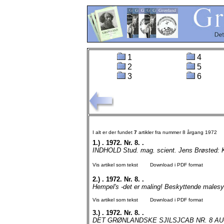
1
4
2
5
3
6
I alt er der fundet
7
artikler fra nummer 8 årgang 1972
1.)
. 1972. Nr. 8. .
INDHOLD Stud. mag. scient. Jens Brøsted: K
Vis artikel som tekst
Download i PDF format
2.)
. 1972. Nr. 8. .
Hempel's -det er maling! Beskyttende malesyst
Vis artikel som tekst
Download i PDF format
3.)
. 1972. Nr. 8. .
DET GRØNLANDSKE SJILSJCAB NR. 8 AUG