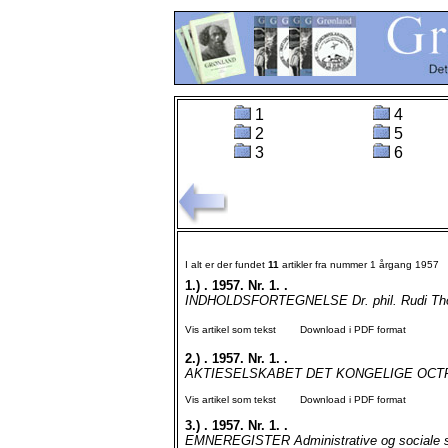
1
4
2
5
3
6
I alt er der fundet
11
artikler fra nummer 1 årgang 1957
1.)
. 1957. Nr. 1. .
INDHOLDSFORTEGNELSE Dr. phil. Rudi Thom
Vis artikel som tekst
Download i PDF format
2.)
. 1957. Nr. 1. .
AKTIESELSKABET DET KONGELIGE OCTR
Vis artikel som tekst
Download i PDF format
3.)
. 1957. Nr. 1. .
EMNEREGISTER Administrative og sociale s