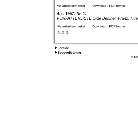
Vis artikel som tekst
Download i PDF format
4.)
. 1957. Nr. 1. .
FORFATTERLISTE Side Berliner, Franz: Hverd
Vis artikel som tekst
Download i PDF format
1
2
3
Forside
Søgevejledning
© Det