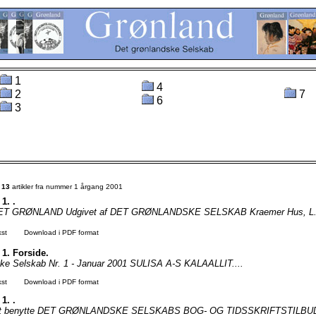
1
4
2
7
6
3
t
13
artikler fra nummer 1 årgang 2001
 1. .
T GRØNLAND Udgivet af DET GRØNLANDSKE SELSKAB Kraemer Hus, L. 
kst
Download i PDF format
. 1. Forside.
ske Selskab Nr. 1 - Januar 2001 SULISA A-S KALAALLIT....
kst
Download i PDF format
 1. .
 at benytte DET GRØNLANDSKE SELSKABS BOG- OG TIDSSKRIFTSTILBUD.