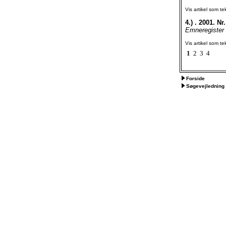
Vis artikel som te
4.)
. 2001. Nr.
Emneregister P
Vis artikel som te
1
2
3
4
Forside
Søgevejledning