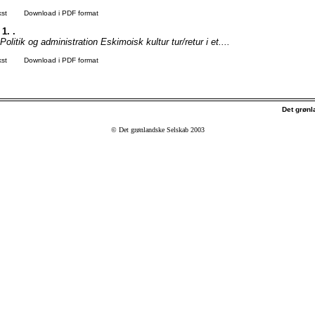
kst
Download i PDF format
 1. .
olitik og administration Eskimoisk kultur tur/retur i et....
kst
Download i PDF format
Det grøn
© Det grønlandske Selskab 2003