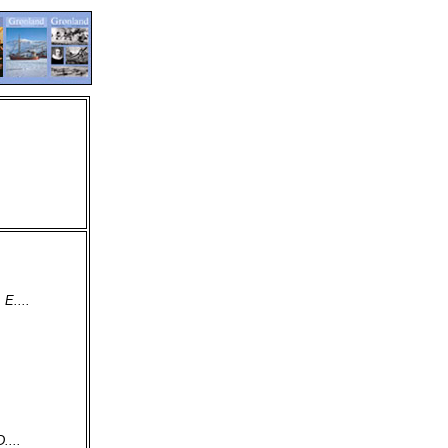
E....
...