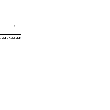
-->
landske Selskab