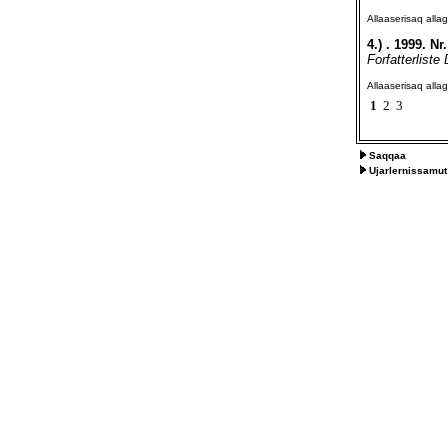
Allaaserisaq all
4.)
. 1999. Nr.
Forfatterlist
Allaaserisaq all
1
2
3
Saqqaa
Ujarlernissamut 