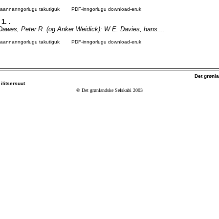
agaannanngorlugu takutiguk
PDF-inngorlugu download-eruk
 1. .
e Dawes, Peter R. (og Anker Weidick): W E. Davies, hans....
agaannanngorlugu takutiguk
PDF-inngorlugu download-eruk
Det grønl
ilitsersuut
© Det grønlandske Selskabi 2003