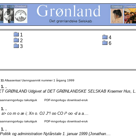
1
4
2
6
3
t
11
Allaaserisat Uanngaanniit nummer 1 årgang 1999
 1. .
T GRØNLAND Udgivet af DET GRØNLANDSKE SELSKAB Kraemer Hus, L. 
agaannanngorlugu takutiguk
PDF-inngorlugu download-eruk
 1. .
 a> co rn o æ i; Xn o. OJ J*! oo CO i^ oo -d a a....
agaannanngorlugu takutiguk
PDF-inngorlugu download-eruk
 1. .
olitik og administration Nytårstale 1. januar 1999 (Jonathan....