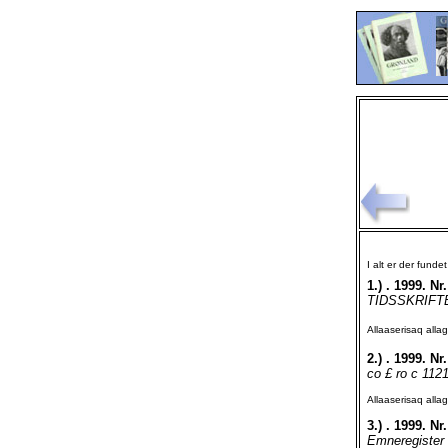
I alt er der funde
1.)
. 1999. Nr.
TIDSSKRIFTE
Allaaserisaq all
2.)
. 1999. Nr.
co £ ro c 1121
Allaaserisaq all
3.)
. 1999. Nr.
Emneregister P