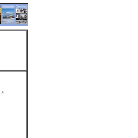
E....