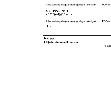
Allaaserisaq allagaannanngorlugu takutiguk
PDF-inngo
4.)
. 1956. Nr. 11. .
• ' ^""'H^Bå* " ^ \ '•....
Allaaserisaq allagaannanngorlugu takutiguk
PDF-inngo
1
2
Saqqaa
Ujarlernissamut ilitsersuut
© Det