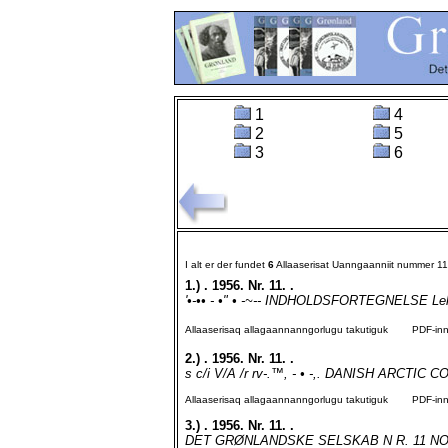
1
4
2
5
3
6
I alt er der fundet
6
Allaaserisat Uanngaanniit nummer 1
1.)
. 1956. Nr. 11. .
'•-•• - •" • -~-- INDHOLDSFORTEGNELSE Lek
Allaaserisaq allagaannanngorlugu takutiguk
PDF-inngo
2.)
. 1956. Nr. 11. .
s c/i V/A /r rv-.™, - • -,. DANISH ARCTI
Allaaserisaq allagaannanngorlugu takutiguk
PDF-inngo
3.)
. 1956. Nr. 11. .
DET GRØNLANDSKE SELSKAB N R. 11 NOVEM