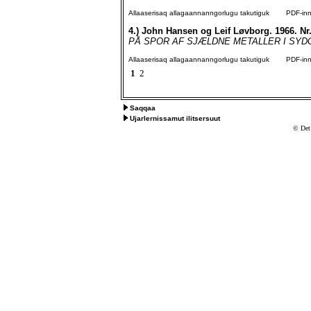
Allaaserisaq allagaannanngorlugu takutiguk
PDF-inngo
4.)
John Hansen og Leif Løvborg. 1966. Nr.
PÅ SPOR AF SJÆLDNE METALLER I SYDG
Allaaserisaq allagaannanngorlugu takutiguk
PDF-inngo
1
2
Saqqaa
Ujarlernissamut ilitsersuut
© Det