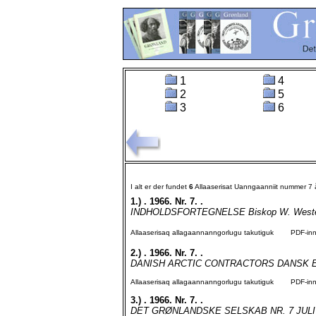
1
4
2
5
3
6
I alt er der fundet
6
Allaaserisat Uanngaanniit nummer 7
1.)
. 1966. Nr. 7. .
INDHOLDSFORTEGNELSE Biskop W. Westergår
Allaaserisaq allagaannanngorlugu takutiguk
PDF-inngo
2.)
. 1966. Nr. 7. .
DANISH ARCTIC CONTRACTORS DANSK E
Allaaserisaq allagaannanngorlugu takutiguk
PDF-inngo
3.)
. 1966. Nr. 7. .
DET GRØNLANDSKE SELSKAB NR. 7 JULI 19