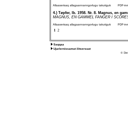
Allaaserisaq allagaannanngorlugu takutiguk
PDF-inngo
4.)
Tøpfer, Ib. 1958. Nr. 8. Magnus, en gam
MAGNUS, EN GAMMEL FANGER I SCORESBYS
Allaaserisaq allagaannanngorlugu takutiguk
PDF-inngo
1
2
Saqqaa
Ujarlernissamut ilitsersuut
© Det