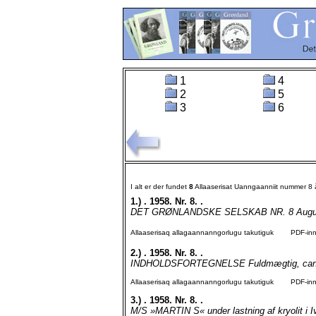
1
4
2
5
3
6
I alt er der fundet
8
Allaaserisat Uanngaanniit nummer 8
1.)
. 1958. Nr. 8. .
DET GRØNLANDSKE SELSKAB NR. 8 August
Allaaserisaq allagaannanngorlugu takutiguk
PDF-inngo
2.)
. 1958. Nr. 8. .
INDHOLDSFORTEGNELSE Fuldmægtig, cand. po
Allaaserisaq allagaannanngorlugu takutiguk
PDF-inngo
3.)
. 1958. Nr. 8. .
M/S »MARTIN S« under lastning af kryolit i