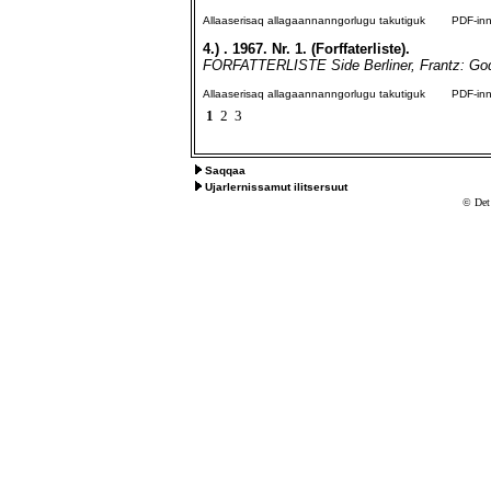
Allaaserisaq allagaannanngorlugu takutiguk
PDF-inngo
4.)
. 1967. Nr. 1. (Forffaterliste).
FORFATTERLISTE Side Berliner, Frantz: Godthå
Allaaserisaq allagaannanngorlugu takutiguk
PDF-inngo
1
2
3
Saqqaa
Ujarlernissamut ilitsersuut
© Det