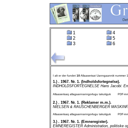
1
4
2
5
3
6
I alt er der fundet
10
Allaaserisat Uanngaanniit nummer 
1.)
. 1967. Nr. 1. (Indholdsfortegnelse).
INDHOLDSFORTEGNELSE Hans Jacobi: En alvo
Allaaserisaq allagaannanngorlugu takutiguk
PDF-inngo
2.)
. 1967. Nr. 1. (Reklamer m.m.).
NIELSEN & RAUSCHENBERGER MASKINFA
Allaaserisaq allagaannanngorlugu takutiguk
PDF-inngo
3.)
. 1967. Nr. 1. (Emneregister).
EMNEREGISTER Administration, politiske og s