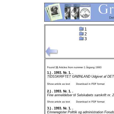
1
2
3
Found
11
Articles from nummer 1 årgang 1993
1.)
. 1993. Nr. 1. .
TIDSSKRIFTET GRØNLAND Udgivet af DET
Show article as text
Download in PDF format
2.)
. 1993. Nr. 1. .
Fine anmeldelser til Selskabets sarskrift nr.
Show article as text
Download in PDF format
3.)
. 1993. Nr. 1. .
Emneregister Polttik og administration Forud