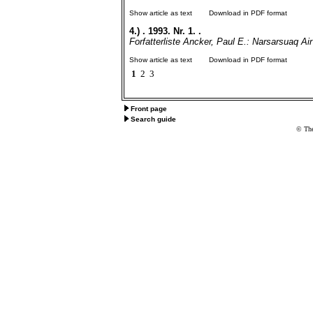
Show article as text
Download in PDF format
4.)
. 1993. Nr. 1. .
Forfatterliste Ancker, Paul E.: Narsarsuaq Air
Show article as text
Download in PDF format
1
2
3
Front page
Search guide
© The