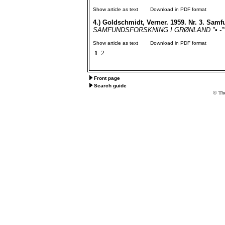
Show article as text
Download in PDF format
4.)
Goldschmidt, Verner. 1959. Nr. 3. Samf
SAMFUNDSFORSKNING I GRØNLAND "• -"" • ~*
Show article as text
Download in PDF format
1
2
Front page
Search guide
© The