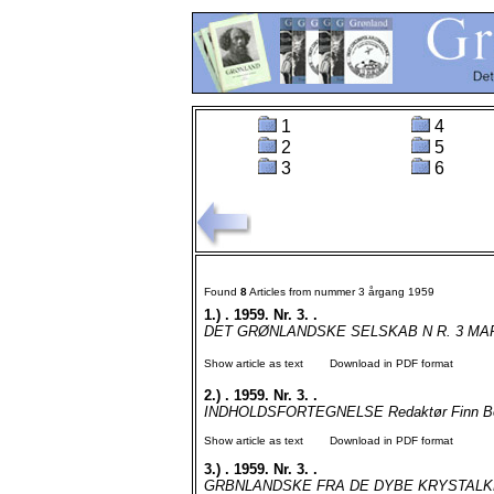
1
4
2
5
3
6
Found
8
Articles from nummer 3 årgang 1959
1.)
. 1959. Nr. 3. .
DET GRØNLANDSKE SELSKAB N R. 3 MARTS 
Show article as text
Download in PDF format
2.)
. 1959. Nr. 3. .
INDHOLDSFORTEGNELSE Redaktør Finn Borb
Show article as text
Download in PDF format
3.)
. 1959. Nr. 3. .
GRBNLANDSKE FRA DE DYBE KRYSTALKLA