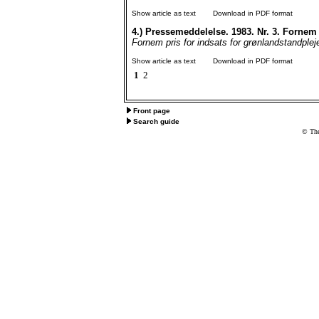
Show article as text
Download in PDF format
4.)
Pressemeddelelse. 1983. Nr. 3. Fornem p
Fornem pris for indsats for grønlandstandple
Show article as text
Download in PDF format
1
2
Front page
Search guide
© The