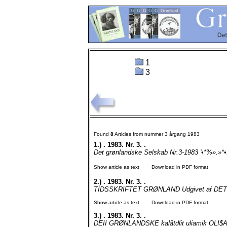
1
3
Found
8
Articles from nummer 3 årgang 1983
1.)
. 1983. Nr. 3. .
Det grønlandske Selskab Nr.3-1983 '•*%».»*•.
Show article as text
Download in PDF format
2.)
. 1983. Nr. 3. .
TIDSSKRIFTET GRØNLAND Udgivet af DET
Show article as text
Download in PDF format
3.)
. 1983. Nr. 3. .
DEII GRØNLANDSKE kalåtdlit uliamik OLI