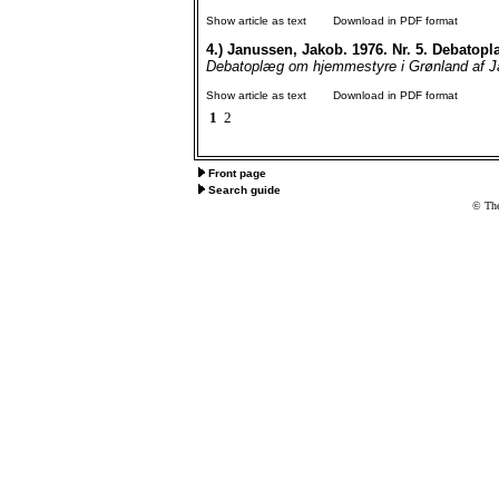
Show article as text
Download in PDF format
4.)
Janussen, Jakob. 1976. Nr. 5. Debatop
Debatoplæg om hjemmestyre i Grønland af Ja
Show article as text
Download in PDF format
1
2
Front page
Search guide
© The