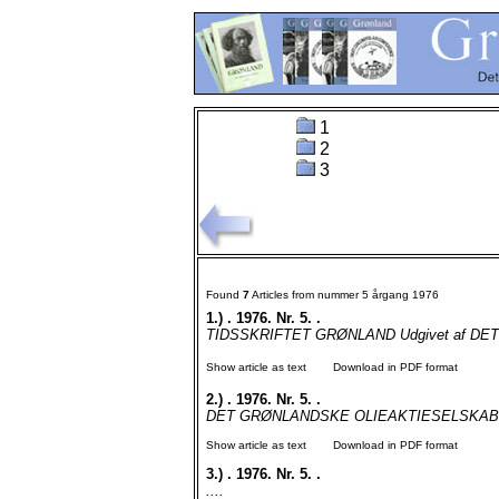
1
2
3
Found
7
Articles from nummer 5 årgang 1976
1.)
. 1976. Nr. 5. .
TIDSSKRIFTET GRØNLAND Udgivet af DET
Show article as text
Download in PDF format
2.)
. 1976. Nr. 5. .
DET GRØNLANDSKE OLIEAKTIESELSKAB kalåtdl
Show article as text
Download in PDF format
3.)
. 1976. Nr. 5. .
....