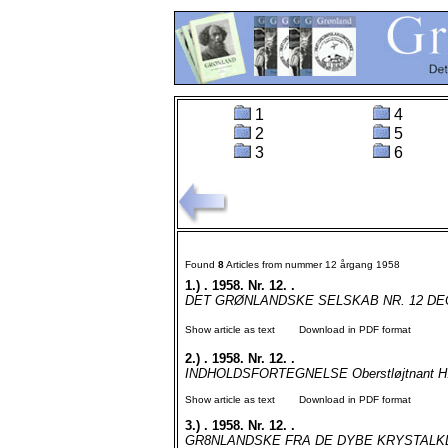
1
4
2
5
3
6
Found
8
Articles from nummer 12 årgang 1958
1.)
. 1958. Nr. 12. .
DET GRØNLANDSKE SELSKAB NR. 12 DECEM
Show article as text
Download in PDF format
2.)
. 1958. Nr. 12. .
INDHOLDSFORTEGNELSE Oberstløjtnant H. We
Show article as text
Download in PDF format
3.)
. 1958. Nr. 12. .
GR8NLANDSKE FRA DE DYBE KRYSTALKLA