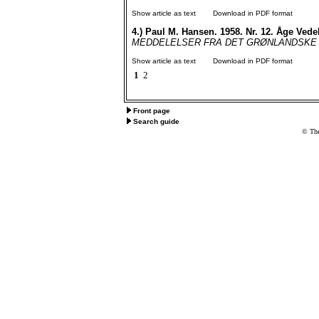
Show article as text
Download in PDF format
4.)
Paul M. Hansen. 1958. Nr. 12. Åge Vede
MEDDELELSER FRA DET GRØNLANDSKE SELSK
Show article as text
Download in PDF format
1
2
Front page
Search guide
© The