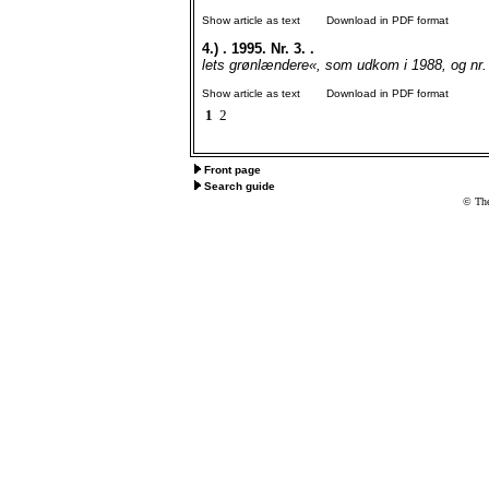
Show article as text
Download in PDF format
4.)
. 1995. Nr. 3. .
lets grønlændere«, som udkom i 1988, og nr. 
Show article as text
Download in PDF format
1
2
Front page
Search guide
© The