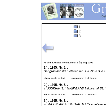
1
2
3
Found
8
Articles from nummer 3 årgang 1995
1.)
. 1995. Nr. 3. .
Det grønlandske Selskab Nr. 3 -1995 ATUA G A 
Show article as text
Download in PDF format
2.)
. 1995. Nr. 3. .
TIDSSKRIFTET GRØNLAND Udgivet af DET
Show article as text
Download in PDF format
3.)
. 1995. Nr. 3. .
ø GREENLAND CONTRACTORS et interessen