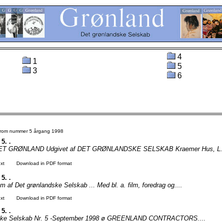
4
1
5
3
6
 from nummer 5 årgang 1998
 5. .
T GRØNLAND Udgivet af DET GRØNLANDSKE SELSKAB Kraemer Hus, L. 
xt
Download in PDF format
 5. .
m af Det grønlandske Selskab ... Med bl. a. film, foredrag og....
xt
Download in PDF format
 5. .
dske Selskab Nr. 5 -September 1998 ø GREENLAND CONTRACTORS....