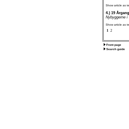
Show article as te
4.)
19 Årgang
Nybyggerne i 
Show article as te
1
2
Front page
Search guide