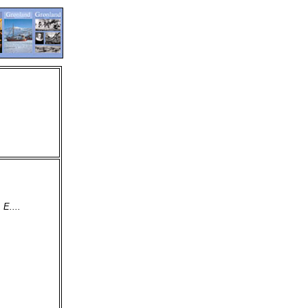
E....