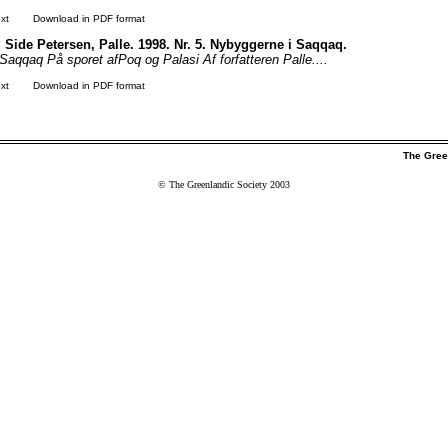
xt
Download in PDF format
 Side Petersen, Palle. 1998. Nr. 5. Nybyggerne i Saqqaq.
Saqqaq På sporet afPoq og Palasi Af forfatteren Palle....
xt
Download in PDF format
The Gree
© The Greenlandic Society 2003