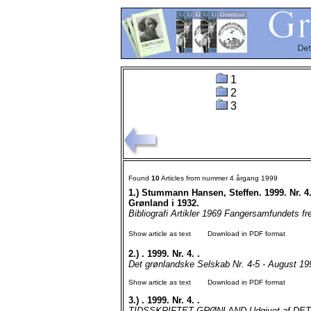
1
2
3
Found
10
Articles from nummer 4 årgang 1999
1.)
Stummann Hansen, Steffen. 1999. Nr. 4.
Grønland i 1932.
Bibliografi Artikler 1969 Fangersamfundets fre
Show article as text
Download in PDF format
2.)
. 1999. Nr. 4. .
Det grønlandske Selskab Nr. 4-5 - Augus
Show article as text
Download in PDF format
3.)
. 1999. Nr. 4. .
TIDSSKRIFTET GRØNLAND Udgivet af DET