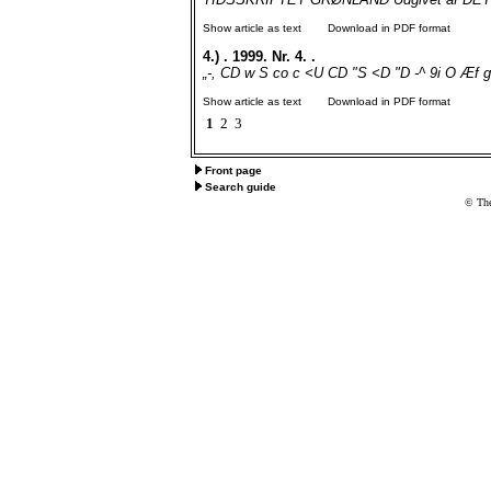
Show article as text
Download in PDF format
4.)
. 1999. Nr. 4. .
„-, CD w S co c <U CD "S <D "D -^ 9i O Æf g.
Show article as text
Download in PDF format
1
2
3
Front page
Search guide
© The