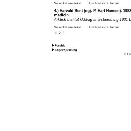
Vis artikel som tekst
Download i PDF format
4.)
Harvald Bent (ogj. P. Hart Hansen). 1982
medicin.
Arktisk Institut Uddrag af årsberetning 1981 D
Vis artikel som tekst
Download i PDF format
1
2
3
Forside
Søgevejledning
© Det