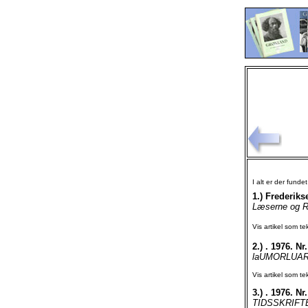
I alt er der funde
1.)
Frederiks
Læserne og Re
Vis artikel som te
2.)
. 1976. Nr.
laUMORLUARIT 
Vis artikel som te
3.)
. 1976. Nr.
TIDSSKRIFTE