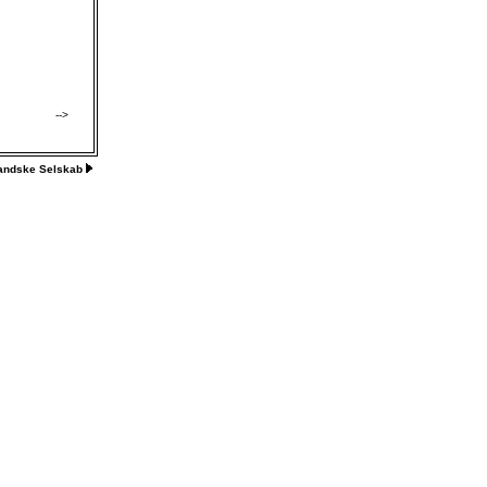
-->
landske Selskab