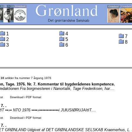
1
4
7
2
5
8
3
6
t
10
artikler fra nummer 7 årgang 1976
en, Tage. 1976. Nr. 7. Kommentar til bygderådenes kompetence.
daktionen Fra borgmesteren i Nanortalik, Tage Frederiksen, har....
kst
Download i PDF format
 7. .
••»• NTO 1976 ••••»•••••••••••••i JUlUSIØRUJAItIT....
kst
Download i PDF format
 7. .
T GRØNLAND Udgivet af DET GRØNLANDSKE SELSKAB Kraemerhus, L. E