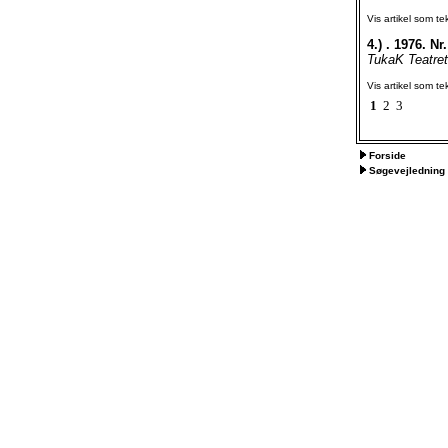
Vis artikel som te
4.)
. 1976. Nr.
TukaK Teatret
Vis artikel som te
1
2
3
Forside
Søgevejledning