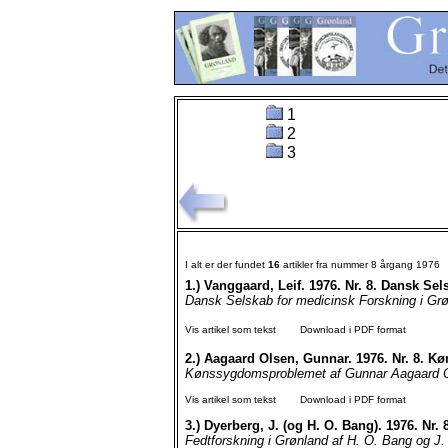
1
2
3
I alt er der fundet
16
artikler fra nummer 8 årgang 1976
1.)
Vanggaard, Leif. 1976. Nr. 8. Dansk Sel
Dansk Selskab for medicinsk Forskning i Grøn
Vis artikel som tekst
Download i PDF format
2.)
Aagaard Olsen, Gunnar. 1976. Nr. 8. 
Kønssygdomsproblemet af Gunnar Aagaard O
Vis artikel som tekst
Download i PDF format
3.)
Dyerberg, J. (og H. O. Bang). 1976. Nr. 
Fedtforskning i Grønland af H. O. Bang og J. 