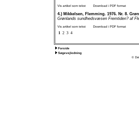
Vis artikel som tekst
Download i PDF format
4.)
Mikkelsen, Flemming. 1976. Nr. 8. Gr
Grønlands sundhedsvæsen Fremtiden? af Flem
Vis artikel som tekst
Download i PDF format
1
2
3
4
Forside
Søgevejledning
© Det