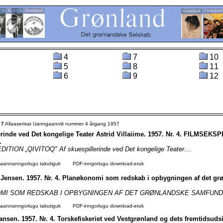
4
7
10
5
8
11
6
9
12
t
7
Allaaserisat Uanngaanniit nummer 4 årgang 1957
erinde ved Det kongelige Teater Astrid Villaiime. 1957. Nr. 4. FILMSEKS
.
TION „QIVITOQ" Af skuespillerinde ved Det kongelige Teater....
agaannanngorlugu takutiguk
PDF-inngorlugu download-eruk
 Jensen. 1957. Nr. 4. Planøkonomi som redskab i opbygningen af det gr
I SOM REDSKAB I OPBYGNINGEN AF DET GRØNLANDSKE SAMFUND? 
agaannanngorlugu takutiguk
PDF-inngorlugu download-eruk
nsen. 1957. Nr. 4. Torskefiskeriet ved Vestgrønland og dets fremtidsudsi