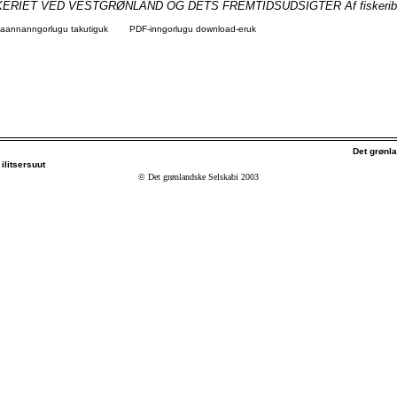
RIET VED VESTGRØNLAND OG DETS FREMTIDSUDSIGTER Af fiskeribiol
agaannanngorlugu takutiguk
PDF-inngorlugu download-eruk
Det grønl
ilitsersuut
© Det grønlandske Selskabi 2003