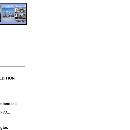
PEDITION
ønlandske
Af....
gter.