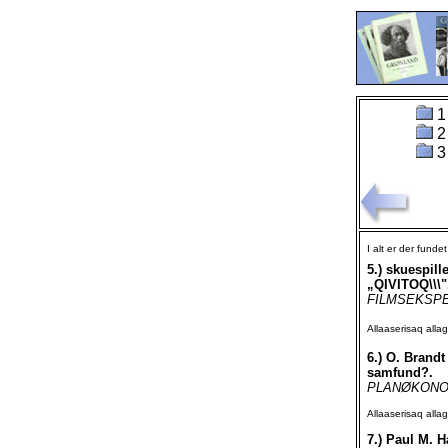
1
2
3
I alt er der funde
5.)
skuespill
„QIVITOQ\\\"
FILMSEKSPEDI
Allaaserisaq all
6.)
O. Brandt
samfund?.
PLANØKONOM
Allaaserisaq all
7.)
Paul M. Ha