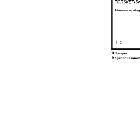
TORSKEFISKE
Allaaserisaq all
1
2
Saqqaa
Ujarlernissamut 