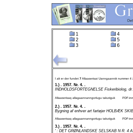
1
4
2
5
3
6
I alt er der fundet
7
Allaaserisat Uanngaanniit nummer 4
1.)
. 1957. Nr. 4. .
INDHOLDSFORTEGNELSE Fiskeribiolog, dr. ph
Allaaserisaq allagaannanngorlugu takutiguk
PDF-inngo
2.)
. 1957. Nr. 4. .
Bygning af enhver art fartøjer HOLBÆK S
Allaaserisaq allagaannanngorlugu takutiguk
PDF-inngo
3.)
. 1957. Nr. 4. .
' : DET GRØNLANDSKE SELSKAB N R. 4 APRI