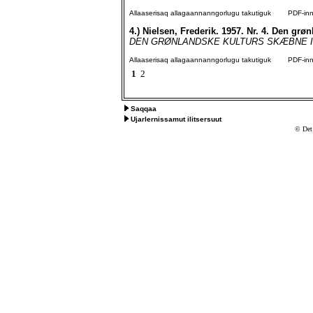
Allaaserisaq allagaannanngorlugu takutiguk
PDF-inngo
4.)
Nielsen, Frederik. 1957. Nr. 4. Den grø
DEN GRØNLANDSKE KULTURS SKÆBNE I DET
Allaaserisaq allagaannanngorlugu takutiguk
PDF-inngo
1
2
Saqqaa
Ujarlernissamut ilitsersuut
© Det