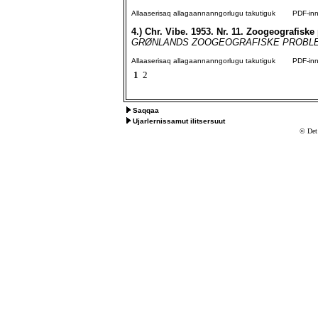
Allaaserisaq allagaannanngorlugu takutiguk
PDF-inngo
4.)
Chr. Vibe. 1953. Nr. 11. Zoogeografisk
GRØNLANDS ZOOGEOGRAFISKE PROBLEMER Af
Allaaserisaq allagaannanngorlugu takutiguk
PDF-inngo
1
2
Saqqaa
Ujarlernissamut ilitsersuut
© Det