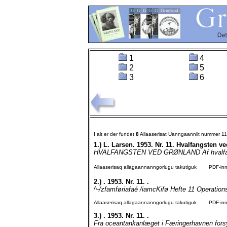
1
4
2
5
3
6
I alt er der fundet
8
Allaaserisat Uanngaanniit nummer 1
1.)
L. Larsen. 1953. Nr. 11. Hvalfangsten v
HVALFANGSTEN VED GRØNLAND Af hvalfanger
Allaaserisaq allagaannanngorlugu takutiguk
PDF-inngo
2.)
. 1953. Nr. 11. .
^-/zfamføriafaé /iamcKifø Hefte 11 Operations
Allaaserisaq allagaannanngorlugu takutiguk
PDF-inngo
3.)
. 1953. Nr. 11. .
Fra oceantankanlæget i Færingerhavnen forsy