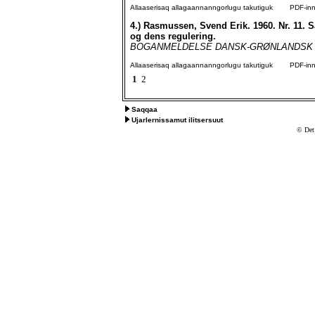
Allaaserisaq allagaannanngorlugu takutiguk
PDF-inngo
4.)
Rasmussen, Svend Erik. 1960. Nr. 11.
og dens regulering.
BOGANMELDELSE DANSK-GRØNLANDSK ORDBO
Allaaserisaq allagaannanngorlugu takutiguk
PDF-inngo
1
2
Saqqaa
Ujarlernissamut ilitsersuut
© Det