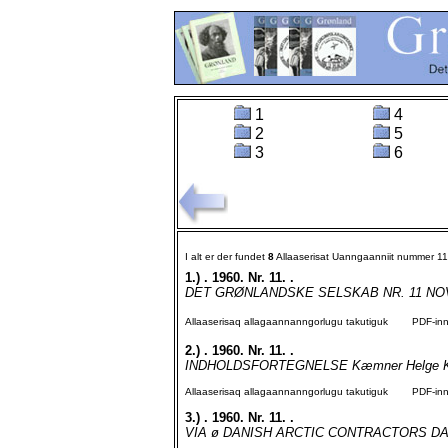
1
4
2
5
3
6
I alt er der fundet
8
Allaaserisat Uanngaanniit nummer 1
1.)
. 1960. Nr. 11. .
DET GRØNLANDSKE SELSKAB NR. 11 NOVE
Allaaserisaq allagaannanngorlugu takutiguk
PDF-inngo
2.)
. 1960. Nr. 11. .
INDHOLDSFORTEGNELSE Kæmner Helge Knudse
Allaaserisaq allagaannanngorlugu takutiguk
PDF-inngo
3.)
. 1960. Nr. 11. .
VIA ø DANISH ARCTIC CONTRACTORS D