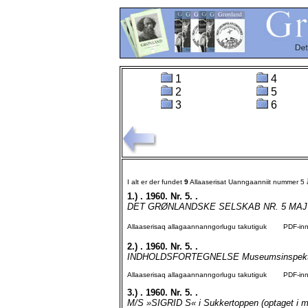
1
4
2
5
3
6
I alt er der fundet
9
Allaaserisat Uanngaanniit nummer 5
1.)
. 1960. Nr. 5. .
DET GRØNLANDSKE SELSKAB NR. 5 MAJ 196
Allaaserisaq allagaannanngorlugu takutiguk
PDF-inngo
2.)
. 1960. Nr. 5. .
INDHOLDSFORTEGNELSE Museumsinspektør, d
Allaaserisaq allagaannanngorlugu takutiguk
PDF-inngo
3.)
. 1960. Nr. 5. .
M/S »SIGRID S« i Sukkertoppen (optaget i må