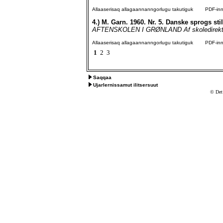
Allaaserisaq allagaannanngorlugu takutiguk
PDF-inngo
4.)
M. Garn. 1960. Nr. 5. Danske sprogs sti
AFTENSKOLEN I GRØNLAND Af skoledirektør M
Allaaserisaq allagaannanngorlugu takutiguk
PDF-inngo
1
2
3
Saqqaa
Ujarlernissamut ilitsersuut
© Det