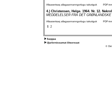
Allaaserisaq allagaannanngorlugu takutiguk
PDF-inngo
4.)
Christensen, Helge. 1964. Nr. 12. Nekrol
MEDDELELSER FRA DET GRØNLANDSKE SELSK
Allaaserisaq allagaannanngorlugu takutiguk
PDF-inngo
1
2
Saqqaa
Ujarlernissamut ilitsersuut
© Det