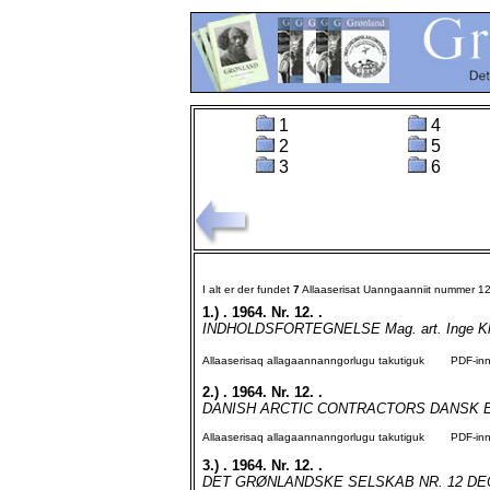
1
4
2
5
3
6
I alt er der fundet
7
Allaaserisat Uanngaanniit nummer 1
1.)
. 1964. Nr. 12. .
INDHOLDSFORTEGNELSE Mag. art. Inge Kleiva
Allaaserisaq allagaannanngorlugu takutiguk
PDF-inngo
2.)
. 1964. Nr. 12. .
DANISH ARCTIC CONTRACTORS DANSK E
Allaaserisaq allagaannanngorlugu takutiguk
PDF-inngo
3.)
. 1964. Nr. 12. .
DET GRØNLANDSKE SELSKAB NR. 12 DECEMB