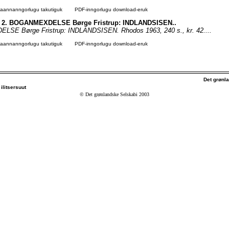
agaannanngorlugu takutiguk
PDF-inngorlugu download-eruk
Nr. 2. BOGANMEXDELSE Børge Fristrup: INDLANDSISEN..
E Børge Fristrup: INDLANDSISEN. Rhodos 1963, 240 s., kr. 42....
agaannanngorlugu takutiguk
PDF-inngorlugu download-eruk
Det grønl
ilitsersuut
© Det grønlandske Selskabi 2003