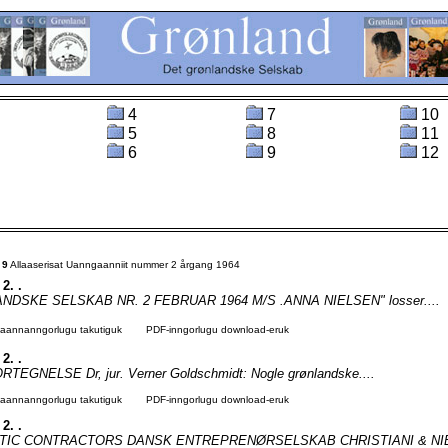
4
7
10
5
8
11
6
9
12
t
9
Allaaserisat Uanngaanniit nummer 2 årgang 1964
 2. .
DSKE SELSKAB NR. 2 FEBRUAR 1964 M/S .ANNA NIELSEN" losser....
agaannanngorlugu takutiguk
PDF-inngorlugu download-eruk
 2. .
EGNELSE Dr, jur. Verner Goldschmidt: Nogle grønlandske....
agaannanngorlugu takutiguk
PDF-inngorlugu download-eruk
 2. .
TIC CONTRACTORS DANSK ENTREPRENØRSELSKAB CHRISTIANI & NIE