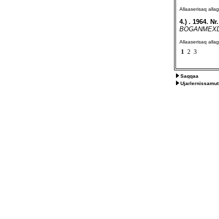
Allaaserisaq all
4.)
. 1964. 
BOGANMEXDELS
Allaaserisaq all
1
2
3
Saqqaa
Ujarlernissamut 