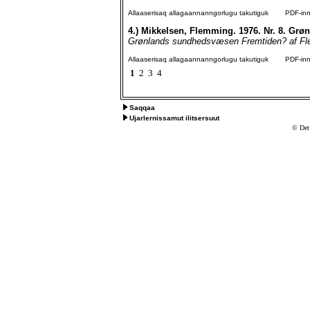
Allaaserisaq allagaannanngorlugu takutiguk
PDF-inngo
4.)
Mikkelsen, Flemming. 1976. Nr. 8. Gr
Grønlands sundhedsvæsen Fremtiden? af Flem
Allaaserisaq allagaannanngorlugu takutiguk
PDF-inngo
1
2
3
4
Saqqaa
Ujarlernissamut ilitsersuut
© Det