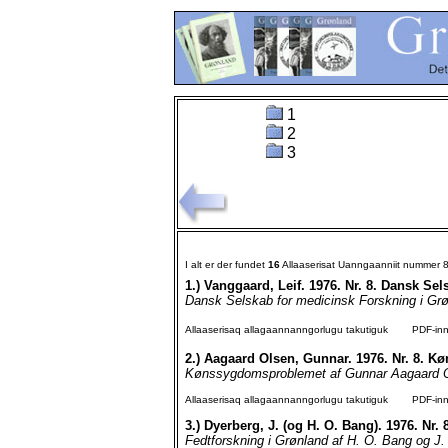
1
2
3
I alt er der fundet
16
Allaaserisat Uanngaanniit nummer 
1.)
Vanggaard, Leif. 1976. Nr. 8. Dansk Sel
Dansk Selskab for medicinsk Forskning i Grøn
Allaaserisaq allagaannanngorlugu takutiguk
PDF-inngo
2.)
Aagaard Olsen, Gunnar. 1976. Nr. 8. 
Kønssygdomsproblemet af Gunnar Aagaard O
Allaaserisaq allagaannanngorlugu takutiguk
PDF-inngo
3.)
Dyerberg, J. (og H. O. Bang). 1976. Nr. 
Fedtforskning i Grønland af H. O. Bang og J. 