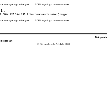
agaannanngorlugu takutiguk
PDF-inngorlugu download-eruk
 1. .
 L NATURFORHOLD Om Grønlands natur (Jørgen....
agaannanngorlugu takutiguk
PDF-inngorlugu download-eruk
Det grønl
ilitsersuut
© Det grønlandske Selskabi 2003