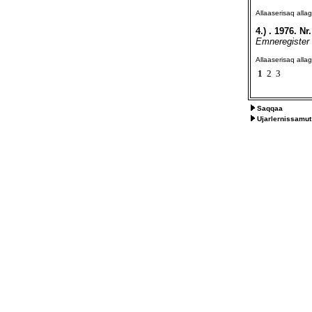
Allaaserisaq all
4.)
. 1976. Nr.
Emneregister
Allaaserisaq all
1
2
3
Saqqaa
Ujarlernissamut 