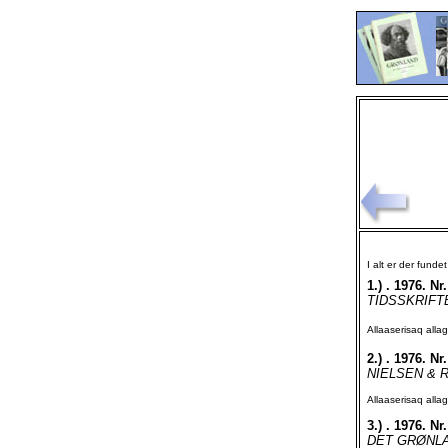
I alt er der funde
1.)
. 1976. Nr.
TIDSSKRIFTE
Allaaserisaq all
2.)
. 1976. Nr.
NIELSEN & 
Allaaserisaq all
3.)
. 1976. Nr.
DET GRØNLAND