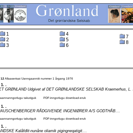
1
4
7
2
5
8
3
6
t
12
Allaaserisat Uanngaanniit nummer 1 årgang 1976
 1. .
T GRØNLAND Udgivet af DET GRØNLANDSKE SELSKAB Kraemerhus, L. E
agaannanngorlugu takutiguk
PDF-inngorlugu download-eruk
 1. .
RAUSCHENBERGER RÅDGIVENDE INGENIØRER A/S GODTHÅB....
agaannanngorlugu takutiguk
PDF-inngorlugu download-eruk
 1. .
SKE Kalåfdlit-nunåne oliamik pigingneqatigit....