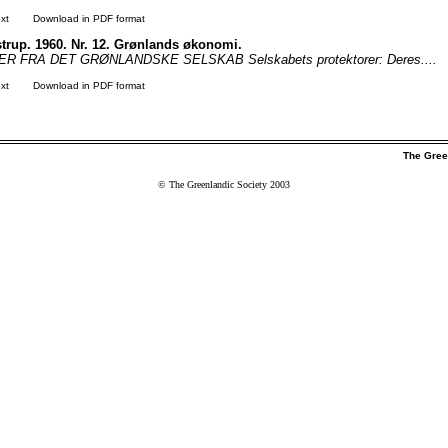
xt
Download in PDF format
istrup. 1960. Nr. 12. Grønlands økonomi.
 FRA DET GRØNLANDSKE SELSKAB Selskabets protektorer: Deres....
xt
Download in PDF format
The Gree
© The Greenlandic Society 2003