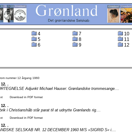
4
7
10
5
8
11
6
9
12
 from nummer 12 årgang 1960
 12. .
TEGNELSE Adjunkt Michael Hauser: Grønlandske trommesange....
xt
Download in PDF format
 12. .
rik i Christianshåb står parat til at udnytte Grønlands rig....
xt
Download in PDF format
 12. .
DSKE SELSKAB NR. 12 DECEMBER 1960 M/S »SIGRID S« i....