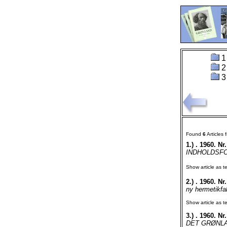
1
2
3
Found
6
Articles
1.)
. 1960. Nr.
INDHOLDSFOR
Show article as te
2.)
. 1960. Nr.
ny hermetikfab
Show article as te
3.)
. 1960. Nr.
DET GRØNLAN