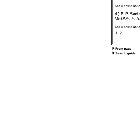
Show article as te
4.)
P. P. Sve
MEDDELELSER
Show article as te
1
2
Front page
Search guide