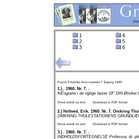
1
4
2
5
3
6
Found
7
Articles from nummer 7 årgang 1960
1.)
. 1960. Nr. 7. .
foÉogra/er i de rigtige farver 18° DIN Ønsker 
Show article as text
Download in PDF format
2.)
Holtved, Erik. 1960. Nr. 7. Omkring Th
OMKRING THULESTATIONENS GRUNDLÆGGELSE 
Show article as text
Download in PDF format
3.)
. 1960. Nr. 7. .
INDHOLDSFORTEGNELSE Professor, dr. phil. 