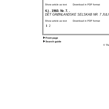
Show article as text
Download in PDF format
4.)
. 1960. Nr. 7. .
DET GRØNLANDSKE SELSKAB NR. 7 JULI 1960
Show article as text
Download in PDF format
1
2
Front page
Search guide
© The